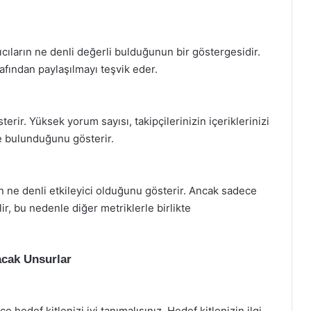
nıcıların ne denli değerli bulduğunun bir göstergesidir.
arafından paylaşılmayı teşvik eder.
sterir. Yüksek yorum sayısı, takipçilerinizin içeriklerinizi
de bulunduğunu gösterir.
ın ne denli etkileyici olduğunu gösterir. Ancak sadece
ir, bu nedenle diğer metriklerle birlikte
acak Unsurlar
 hedef kitlenizi iyi tanımalısınız. Hedef kitlenizin ilgi