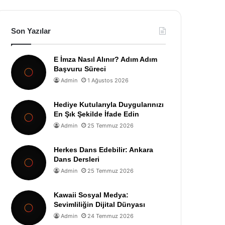
Son Yazılar
E İmza Nasıl Alınır? Adım Adım
Başvuru Süreci
Admin
1 Ağustos 2026
Hediye Kutularıyla Duygularınızı
En Şık Şekilde İfade Edin
Admin
25 Temmuz 2026
Herkes Dans Edebilir: Ankara
Dans Dersleri
Admin
25 Temmuz 2026
Kawaii Sosyal Medya:
Sevimliliğin Dijital Dünyası
Admin
24 Temmuz 2026