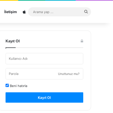
Sitemap
Arama
İletişim
yap
...
Kayıt Ol
Unuttunuz mu?
Beni hatırla
Kayıt Ol