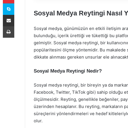
Skype
Sosyal Medya Reytingi Nasıl Y
E-Posta ile paylaş
Yazdır
Sosyal medya, günümüzün en etkili iletişim araçl
bulunduğu, içerik ürettiği ve tükettiği bu platfo
gelmiştir. Sosyal medya reytingi, bir kullanıcı
popülaritesini ölçme yöntemidir. Bu makalede s
dikkate alınması gereken unsurlar ele alınacakt
Sosyal Medya Reytingi Nedir?
Sosyal medya reytingi, bir bireyin ya da marka
Facebook, Twitter, TikTok gibi) sahip olduğu etk
ölçülmesidir. Reyting, genellikle beğeniler, pay
üzerinden hesaplanır. Bu reyting, markaların paz
süreçlerini yönlendirmeleri ve hedef kitleleriyl
olur.