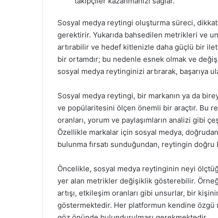
takipçiler kazanmanızı sağlar.
Sosyal medya reytingi oluşturma süreci, dikkatli 
gerektirir. Yukarıda bahsedilen metrikleri ve un
artırabilir ve hedef kitlenizle daha güçlü bir i
bir ortamdır; bu nedenle esnek olmak ve deği
sosyal medya reytinginizi artırarak, başarıya ul
Sosyal medya reytingi, bir markanın ya da birey
ve popülaritesini ölçen önemli bir araçtır. Bu re
oranları, yorum ve paylaşımların analizi gibi çe
Özellikle markalar için sosyal medya, doğrudan 
bulunma fırsatı sunduğundan, reytingin doğru bi
Öncelikle, sosyal medya reytinginin neyi ölçt
yer alan metrikler değişiklik gösterebilir. Örne
artışı, etkileşim oranları gibi unsurlar, bir kiş
göstermektedir. Her platformun kendine özgü me
göz önünde bulundurulması gerekmektedir.