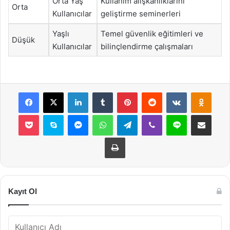
Orta Yaş
Kullanım alışkanlıklarını
Orta
Kullanıcılar
geliştirme seminerleri
Yaşlı
Temel güvenlik eğitimleri ve
Düşük
Kullanıcılar
bilinçlendirme çalışmaları
Facebook
X
LinkedIn
Tumblr
Pinterest
Reddit
VKontakte
Odnok
Pocket
Skype
Messenger
WhatsApp
Telegram
Viber
Line
E-Posta ile payla
Yazdır
Kayıt Ol