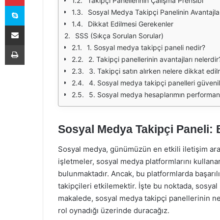
Takipçi Panellerinin Çalışma Prensibi
Skype
Sosyal Medya Takipçi Panelinin Avantajla
Dikkat Edilmesi Gerekenler
E-Posta ile paylaş
SSS (Sıkça Sorulan Sorular)
Yazdır
1. Sosyal medya takipçi paneli nedir?
2. Takipçi panellerinin avantajları nelerdir
3. Takipçi satın alırken nelere dikkat edil
4. Sosyal medya takipçi panelleri güvenil
5. Sosyal medya hesaplarımın performansı
Sosyal Medya Takipçi Paneli: 
Sosyal medya, günümüzün en etkili iletişim araç
işletmeler, sosyal medya platformlarını kullana
bulunmaktadır. Ancak, bu platformlarda başarılı
takipçileri etkilemektir. İşte bu noktada, sosya
makalede, sosyal medya takipçi panellerinin ne o
rol oynadığı üzerinde duracağız.