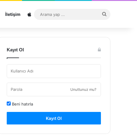
Sitemap
Arama
İletişim
yap
...
Kayıt Ol
Unuttunuz mu?
Beni hatırla
Kayıt Ol