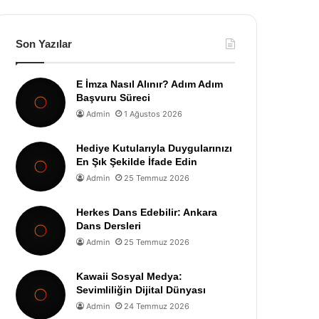
Son Yazılar
E İmza Nasıl Alınır? Adım Adım
Başvuru Süreci
Admin
1 Ağustos 2026
Hediye Kutularıyla Duygularınızı
En Şık Şekilde İfade Edin
Admin
25 Temmuz 2026
Herkes Dans Edebilir: Ankara
Dans Dersleri
Admin
25 Temmuz 2026
Kawaii Sosyal Medya:
Sevimliliğin Dijital Dünyası
Admin
24 Temmuz 2026