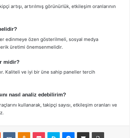
kipçi artışı, artırılmış görünürlük, etkileşim oranlarının
melidir?
çiler edinmeye özen gösterilmeli, sosyal medya
 içerik üretimi önemsenmelidir.
ir midir?
r. Kaliteli ve iyi bir üne sahip paneller tercih
nı nasıl analiz edebilirim?
larını kullanarak, takipçi sayısı, etkileşim oranları ve
z.
st
Reddit
VKontakte
Odnoklassniki
Pocket
Skype
Messenger
E-Posta ile paylaş
Yazdır