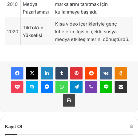
2010
Medya
markalarını tanıtmak için
Pazarlaması
kullanmaya başladı.
Kısa video içerikleriyle genç
TikTok’un
2020
kitlelerin ilgisini çekti, sosyal
Yükselişi
medya etkileşimlerini dönüştürdü.
Facebook
X
LinkedIn
Tumblr
Pinterest
Reddit
VKontakte
Odnok
Pocket
Skype
Messenger
WhatsApp
Telegram
Viber
Line
E-Posta ile payla
Yazdır
Kayıt Ol