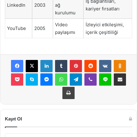
İş bağlantıları,
LinkedIn
2003
ağ
kariyer fırsatları
kurulumu
Video
İzleyici etkileşimi,
YouTube
2005
paylaşımı
içerik çeşitliliği
Facebook
X
LinkedIn
Tumblr
Pinterest
Reddit
VKontakte
Odnok
Pocket
Skype
Messenger
WhatsApp
Telegram
Viber
Line
E-Posta ile payla
Yazdır
Kayıt Ol