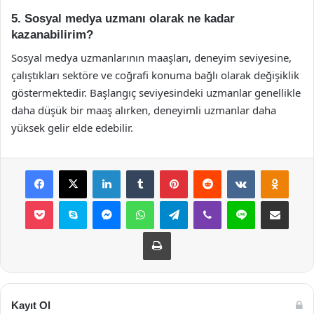
5. Sosyal medya uzmanı olarak ne kadar
kazanabilirim?
Sosyal medya uzmanlarının maaşları, deneyim seviyesine,
çalıştıkları sektöre ve coğrafi konuma bağlı olarak değişiklik
göstermektedir. Başlangıç seviyesindeki uzmanlar genellikle
daha düşük bir maaş alırken, deneyimli uzmanlar daha
yüksek gelir elde edebilir.
Facebook
X
LinkedIn
Tumblr
Pinterest
Reddit
VKontakte
Odnok
Pocket
Skype
Messenger
WhatsApp
Telegram
Viber
Line
E-Posta ile payla
Yazdır
Kayıt Ol