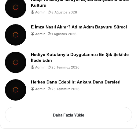
Kültürü
Admin
8 Ağustos 2026
E İmza Nasıl Alınır? Adım Adım Başvuru Süreci
Admin
1 Ağustos 2026
Hediye Kutularıyla Duygularınızı En Şık Şekilde
İfade Edin
Admin
25 Temmuz 2026
Herkes Dans Edebilir: Ankara Dans Dersleri
Admin
25 Temmuz 2026
Daha Fazla Yükle