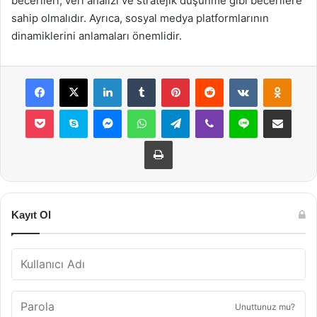
becerileri, veri analizi ve stratejik düşünme gibi becerilere
sahip olmalıdır. Ayrıca, sosyal medya platformlarının
dinamiklerini anlamaları önemlidir.
Facebook
X
LinkedIn
Tumblr
Pinterest
Reddit
VKontakte
Odnok
Pocket
Skype
Messenger
WhatsApp
Telegram
Viber
Line
E-Posta ile payla
Yazdır
Kayıt Ol
Unuttunuz mu?