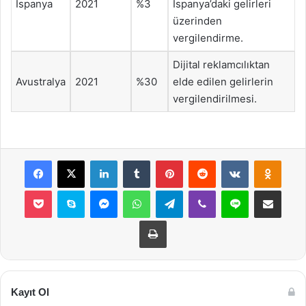
İspanya
2021
%3
İspanya’daki gelirleri
üzerinden
vergilendirme.
Dijital reklamcılıktan
Avustralya
2021
%30
elde edilen gelirlerin
vergilendirilmesi.
Facebook
X
LinkedIn
Tumblr
Pinterest
Reddit
VKontakte
Odnok
Pocket
Skype
Messenger
WhatsApp
Telegram
Viber
Line
E-Posta ile payla
Yazdır
Kayıt Ol