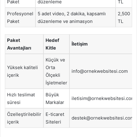
Paket
düzenleme
TL
Profesyonel
5 adet video, 2 dakika, kapsamlı
2,500
Paket
düzenleme ve animasyon
TL
Paket
Hedef
İletişim
Avantajları
Kitle
Küçük ve
Yüksek kaliteli
Orta
info@ornekwebsitesi.com
içerik
Ölçekli
İşletmeler
Hızlı teslimat
Büyük
iletisim@ornekwebsitesi.com
süresi
Markalar
Özelleştirilebilir
E-ticaret
destek@ornekwebsitesi.com
içerik
Siteleri