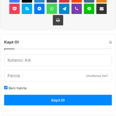
Pocket
Skype
Messenger
WhatsApp
Telegram
Viber
Line
E-Posta ile payla
Yazdır
Kayıt Ol
Unuttunuz mu?
Beni hatırla
Kayıt Ol