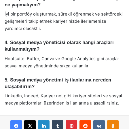
ne yapmalıyım?
İyi bir portföy oluşturmak, sürekli öğrenmek ve sektördeki
gelişmeleri takip etmek kariyerinizde ilerlemenize
yardımcı olacaktır.
4. Sosyal medya yöneticisi olarak hangi araçları
kullanmalıyım?
Hootsuite, Buffer, Canva ve Google Analytics gibi araçlar
sosyal medya yönetiminde sıkça kullanılır.
5. Sosyal medya yönetimi iş ilanlarına nereden
ulaşabilirim?
LinkedIn, Indeed, Kariyer.net gibi kariyer siteleri ve sosyal
medya platformları üzerinden iş ilanlarına ulaşabilirsiniz.
Facebook
X
LinkedIn
Tumblr
Pinterest
Reddit
VKontakte
Odnok