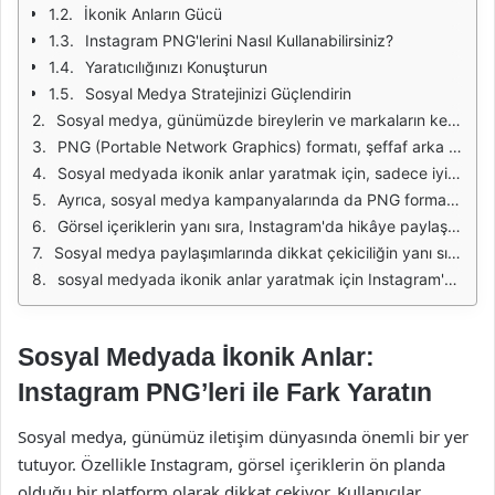
İkonik Anların Gücü
Instagram PNG'lerini Nasıl Kullanabilirsiniz?
Yaratıcılığınızı Konuşturun
Sosyal Medya Stratejinizi Güçlendirin
Sosyal medya, günümüzde bireylerin ve markaların kendilerini ifade etme biçimlerini köklü bir şekilde değiştirmiştir. Instagram, bu dönüşümün en önemli aktörlerinden biri olarak öne çıkıyor. Görsel odaklı yapısı sayesinde kullanıcılar, anı yakalama ve paylaşma konusunda büyük bir özgürlük elde ediyor. Ancak, bu özgürlüğü en iyi şekilde değerlendirmek için estetik ve dikkat çekici içerikler oluşturmak gerekiyor. İşte tam da bu noktada PNG formatındaki görsellerin önemi ortaya çıkıyor.
PNG (Portable Network Graphics) formatı, şeffaf arka plan özelliği sayesinde sosyal medya paylaşımlarında büyük bir avantaj sağlıyor. Bu format, görsellerin arka planda istenmeyen unsurları barındırmadan kullanılmasını mümkün kılıyor. Özellikle Instagram gibi görsel içeriklerin ön planda olduğu bir platformda, kaliteli ve dikkat çekici PNG görsellerini kullanmak, paylaşımlarınızı daha ilgi çekici hale getiriyor. Bu da etkileşimi artırarak takipçi sayınızı yükseltme potansiyeli taşıyor.
Sosyal medyada ikonik anlar yaratmak için, sadece iyi fotoğraflar çekmek yeterli değil; aynı zamanda bu fotoğrafları en etkili şekilde düzenlemek de büyük bir önem taşıyor. PNG formatındaki grafikler, fotoğraflarınıza eklediğiniz metinler, simgeler veya diğer görsel unsurları daha profesyonel bir şekilde sunmanızı sağlıyor. Kullanıcılar, paylaşımlarında estetik bir bütünlük arayışında olduklarından, bu tür detaylar onların dikkatini çekiyor.
Ayrıca, sosyal medya kampanyalarında da PNG formatındaki grafiklerin kullanılması büyük bir avantaj sağlıyor. Markalar, belirli temalar veya etkinlikler etrafında oluşturdukları içeriklerde şeffaf arka plana sahip görseller tercih ederek, daha uyumlu bir görsel dil oluşturabiliyorlar. Bu da markaların imajını güçlendiriyor ve hedef kitleleriyle daha etkili bir bağ kurmalarını sağlıyor.
Görsel içeriklerin yanı sıra, Instagram'da hikâye paylaşımları da önemli bir yer tutuyor. PNG formatındaki grafikler, hikâyelerinizi daha ilgi çekici hale getirmek için kullanılabilir. Örneğin, özel günlerde, kampanyalarda veya etkinliklerde, şeffaf arka planlı görsellerle hikâye paylaşımlarınızı zenginleştirerek takipçilerinizin ilgisini çekebilirsiniz. Bu sayede, hikâyelerinizin izlenme oranını artırabilir ve daha fazla etkileşim elde edebilirsiniz.
Sosyal medya paylaşımlarında dikkat çekiciliğin yanı sıra, tutarlılık da büyük bir öneme sahiptir. Markaların belirli bir estetik anlayışa sahip olması, takipçilerinin markayla olan bağını güçlendirir. PNG formatındaki görseller, markaların renk paletlerine ve genel tasarım anlayışına uyum sağlamak için kolaylıkla düzenlenebilir. Böylece, sosyal medya hesaplarınızda tutarlı ve profesyonel bir görünüm elde edebilirsiniz.
sosyal medyada ikonik anlar yaratmak için Instagram'da PNG formatındaki görsellerin kullanımı büyük bir avantaj sunuyor. Bu görseller, hem estetik açıdan hem de etkileşim açısından kullanıcıların dikkatini çekme potansiyeline sahip. Eğer sosyal medya stratejinizde görsel içeriklere daha fazla önem vermek istiyorsanız, PNG formatındaki grafikleri kullanarak fark yaratmayı düşünebilirsiniz.
Sosyal Medyada İkonik Anlar:
Instagram PNG’leri ile Fark Yaratın
Sosyal medya, günümüz iletişim dünyasında önemli bir yer
tutuyor. Özellikle Instagram, görsel içeriklerin ön planda
olduğu bir platform olarak dikkat çekiyor. Kullanıcılar,