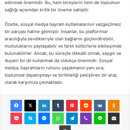
edinmek önemlidir. Bu, hem bireylerin hem de toplumun
sağlığı açısından kritik bir öneme sahiptir.
Özetle, sosyal medya bayram kutlamalarının vazgeçilmez
bir parçası haline gelmiştir. İnsanlar, bu platformlar
aracılığıyla sevdikleriyle olan bağlarını güçlendirebilir,
mutluluklarını paylaşabilir ve farklı kültürlerle etkileşimde
bulunabilirler. Ancak, bu süreçte dikkatli olmak, saygılı ve
duyarlı bir dil kullanmak da oldukça önemlidir. Sosyal
medya, bayramların ruhunu yaşatmanın yanı sıra,
toplumsal dayanışmayı ve birlikteliği pekiştiren bir araç
olarak karşımıza çıkmaktadır.
Facebook
X
LinkedIn
Tumblr
Pinterest
Reddit
VKontakte
Odnok
Pocket
Skype
Messenger
WhatsApp
Telegram
Viber
Line
E-Posta ile payla
Yazdır