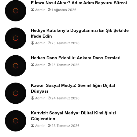
E İmza Nasıl Alınır? Adım Adım Başvuru Süreci
Admin
1 Ağustos 2026
Hediye Kutularıyla Duygularınızı En Şık Şekilde
İfade Edin
Admin
25 Temmuz 2026
Herkes Dans Edebilir: Ankara Dans Dersleri
Admin
25 Temmuz 2026
Kawaii Sosyal Medya: Sevimliliğin Dijital
Dünyası
Admin
24 Temmuz 2026
Kartvizit Sosyal Medya: Dijital Kimliğinizi
Güçlendirin
Admin
23 Temmuz 2026