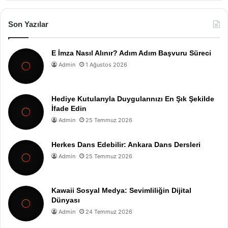
Son Yazılar
E İmza Nasıl Alınır? Adım Adım Başvuru Süreci
Admin
1 Ağustos 2026
Hediye Kutularıyla Duygularınızı En Şık Şekilde
İfade Edin
Admin
25 Temmuz 2026
Herkes Dans Edebilir: Ankara Dans Dersleri
Admin
25 Temmuz 2026
Kawaii Sosyal Medya: Sevimliliğin Dijital
Dünyası
Admin
24 Temmuz 2026