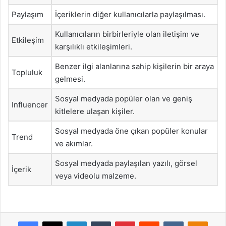
Paylaşım
İçeriklerin diğer kullanıcılarla paylaşılması.
Kullanıcıların birbirleriyle olan iletişim ve
Etkileşim
karşılıklı etkileşimleri.
Benzer ilgi alanlarına sahip kişilerin bir araya
Topluluk
gelmesi.
Sosyal medyada popüler olan ve geniş
Influencer
kitlelere ulaşan kişiler.
Sosyal medyada öne çıkan popüler konular
Trend
ve akımlar.
Sosyal medyada paylaşılan yazılı, görsel
İçerik
veya videolu malzeme.
Facebook
X
LinkedIn
Tumblr
Pinterest
Reddit
VKontakte
Odnok