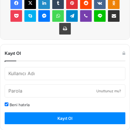
Pocket
Skype
Messenger
WhatsApp
Telegram
Viber
Line
E-Posta ile payla
Yazdır
Kayıt Ol
Unuttunuz mu?
Beni hatırla
Kayıt Ol