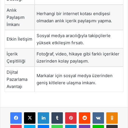
Anlık
Herhangi bir internet kotası endişesi
Paylaşım
olmadan anlık içerik paylaşımı yapma.
İmkanı
Sosyal medya aracılığıyla takipçilerle
Etkin İletişim
yüksek etkileşim fırsatı.
İçerik
Fotoğraf, video, hikaye gibi farklı içerikler
Çeşitliliği
üzerinden kolay paylaşım.
Dijital
Markalar için sosyal medya üzerinden
Pazarlama
geniş kitlelere ulaşma imkanı.
Avantajı
Facebook
X
LinkedIn
Tumblr
Pinterest
Reddit
VKontakte
Odnok
Pocket
Skype
Messenger
WhatsApp
Telegram
Viber
Line
E-Posta ile payla