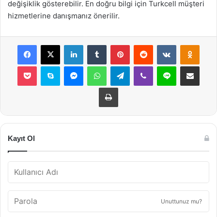
değişiklik gösterebilir. En doğru bilgi için Turkcell müşteri
hizmetlerine danışmanız önerilir.
Facebook
X
LinkedIn
Tumblr
Pinterest
Reddit
VKontakte
Odnok
Pocket
Skype
Messenger
WhatsApp
Telegram
Viber
Line
E-Posta ile payla
Yazdır
Kayıt Ol
Unuttunuz mu?