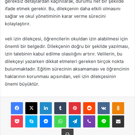
gereksiz detaylardan kaçınılarak, durumu net bir şekilde
ifade etmek gerekir. Bu, dilekçenin daha etkili olmasını
sağlar ve okul yönetiminin karar verme sürecini
kolaylaştırır.
veli izin dilekçesi, öğrencilerin okuldan izin alabilmesi için
önemli bir belgedir. Dilekçenin doğru bir şekilde yazılması,
izin talebinin kabul edilme olasılığını artırır. Velilerin, bu
dilekçeyi yazarken dikkat etmeleri gereken birçok nokta
bulunmaktadır. Eğitim sürecinin aksamaması ve öğrencinin
haklarının korunması açısından, veli izin dilekçesinin
önemi büyüktür.
Facebook
X
LinkedIn
Tumblr
Pinterest
Reddit
VKontakte
Odnok
Pocket
Skype
Messenger
WhatsApp
Telegram
Viber
Line
E-Posta ile payla
Yazdır