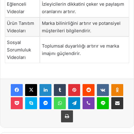
Eğlenceli
İzleyicilerin dikkatini çeker ve paylaşım
Videolar
oranlarını artırır.
Ürün Tanıtım
Marka bilinirliğini artırır ve potansiyel
Videoları
müşterileri bilgilendirir.
Sosyal
Toplumsal duyarlılığı artırır ve marka
Sorumluluk
imajını güçlendirir.
Videoları
Facebook
X
LinkedIn
Tumblr
Pinterest
Reddit
VKontakte
Odnok
Pocket
Skype
Messenger
WhatsApp
Telegram
Viber
Line
E-Posta ile payla
Yazdır