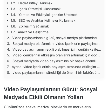
Hedef Kitleyi Tanımak
İçerik Stratejisi Oluşturmak
Yaratıcı ve Etkileyici İçerikler Üretmek
SEO ve Anahtar Kelimeler Kullanmak
Etkileşim Sağlamak
Analiz ve Geliştirme
Video paylaşımlarının gücü, sosyal medya platformlarında etkileşimi artırmak için önemli bir araçtır. Görsel içeriklerin kullanıcılar üzerindeki etkisi, metin tabanlı içeriklere göre çok daha fazladır. Bu nedenle, markalar ve bireyler video içeriklerini stratejik bir şekilde kullanarak hedef kitlelerine ulaşmayı amaçlamaktadır. Video içerikler, sadece bilgiyi aktarmakla kalmaz, aynı zamanda duygusal bağlar kurarak izleyicilerin dikkatini çeker.
Sosyal medya platformları, video içeriklerin paylaşılmasını ve yayılmasını kolaylaştıran özellikler sunmaktadır. Özellikle TikTok, Instagram Reels ve YouTube Shorts gibi kısa video formatları, kullanıcıların dikkatini hızlı bir şekilde çekmektedir. Bu tür içerikler, eğlenceli ve dikkat çekici olmaları nedeniyle izleyiciler tarafından sıkça paylaşılmakta ve viral hale gelmektedir.
Video paylaşımlarının etkili olabilmesi için içeriğin kalitesi büyük önem taşımaktadır. Yüksek çözünürlükte, iyi düzenlenmiş ve profesyonel bir şekilde çekilmiş videolar, izleyicilerin ilgisini artırır. Ayrıca, içeriğin özgün ve ilgi çekici olması, markanın imajını güçlendirir ve izleyicilerin videoya olan bağlılığını artırır.
Video içeriklerinin etkileşim oranlarını artırmak için doğru etiketlerin ve açıklamaların kullanılması da kritik bir faktördür. Hashtag kullanımı, videoların daha geniş kitlelere ulaşmasını sağlar. Aynı zamanda, açıklayıcı ve ilgi çekici başlıklar, izleyicilerin videoyu tıklamaya teşvik eder. Bu nedenle, içerik oluşturucuların hedef kitlelerini tanıyarak doğru anahtar kelimeleri belirlemesi gerekir.
Sosyal medyada video paylaşımının bir başka önemli yönü ise analiz ve geri bildirimdir. Paylaşılan videoların performansını takip etmek, hangi tür içeriklerin daha çok ilgi gördüğünü anlamak açısından önemlidir. Bu geri bildirimler, gelecekteki video içeriklerinin şekillendirilmesinde yol gösterici olabilir, böylece içerik oluşturucular stratejilerini optimize edebilir.
Ayrıca, video içeriklerinin paylaşımı sırasında etkileşim yaratmak için izleyicilerle iletişim kurmak da kritik öneme sahiptir. İzleyicilere sorular sormak, anketler düzenlemek veya yorumlarda aktif olmak, topluluk oluşturma sürecine katkıda bulunur. Bu tür etkileşimler, izleyicilerin markaya olan bağlılıklarını artırır ve topluluk duygusunu güçlendirir.
video paylaşımlarının sürekliliği de önemli bir faktördür. Düzenli olarak kaliteli video içerikler üretmek, izleyici kitlesinin büyümesine yardımcı olur. Belirli bir içerik takvimi oluşturarak, izleyicilerin ne zaman yeni içerik bekleyebileceğini bilmelerini sağlamak, sadık bir izleyici kitlesi oluşturmanın anahtarıdır.
Video Paylaşımlarının Gücü: Sosyal
Medyada Etkili Olmanın Yolları
Günümüzde sosyal medya, bireylerin ve markaların