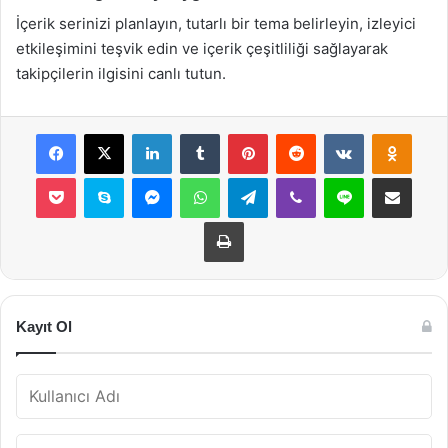
İçerik serinizi planlayın, tutarlı bir tema belirleyin, izleyici
etkileşimini teşvik edin ve içerik çeşitliliği sağlayarak
takipçilerin ilgisini canlı tutun.
Facebook
X
LinkedIn
Tumblr
Pinterest
Reddit
VKontakte
Odnok
Pocket
Skype
Messenger
WhatsApp
Telegram
Viber
Line
E-Posta ile payla
Yazdır
Kayıt Ol