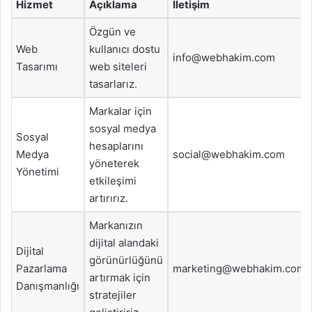
Hizmet
Açıklama
İletişim
Özgün ve
Web
kullanıcı dostu
info@webhakim.com
Tasarımı
web siteleri
tasarlarız.
Markalar için
sosyal medya
Sosyal
hesaplarını
Medya
social@webhakim.com
yöneterek
Yönetimi
etkileşimi
artırırız.
Markanızın
dijital alandaki
Dijital
görünürlüğünü
Pazarlama
marketing@webhakim.com
artırmak için
Danışmanlığı
stratejiler