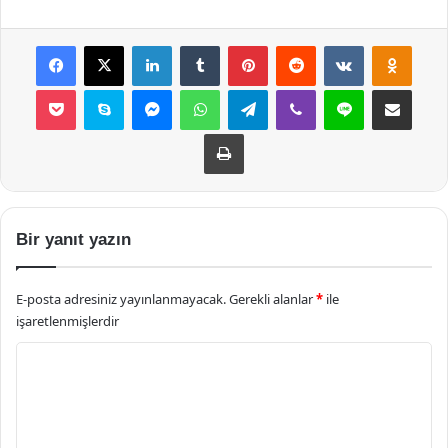
Facebook
X
LinkedIn
Tumblr
Pinterest
Reddit
VKontakte
Odnok
Pocket
Skype
Messenger
WhatsApp
Telegram
Viber
Line
E-Posta ile payla
Yazdır
Bir yanıt yazın
E-posta adresiniz yayınlanmayacak.
Gerekli alanlar
*
ile
işaretlenmişlerdir
Y
o
r
u