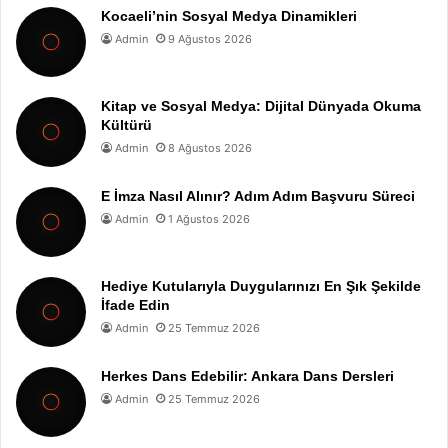
Kocaeli’nin Sosyal Medya Dinamikleri
Admin
9 Ağustos 2026
Kitap ve Sosyal Medya: Dijital Dünyada Okuma
Kültürü
Admin
8 Ağustos 2026
E İmza Nasıl Alınır? Adım Adım Başvuru Süreci
Admin
1 Ağustos 2026
Hediye Kutularıyla Duygularınızı En Şık Şekilde
İfade Edin
Admin
25 Temmuz 2026
Herkes Dans Edebilir: Ankara Dans Dersleri
Admin
25 Temmuz 2026