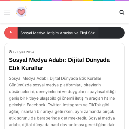
Menü
Ar
Sosyal Medya İletişim Araçları ve Ekşi Sözlük: Dijital Dünya İçindeki Rolü
12 Eylül 2024
Sosyal Medya Adabı: Dijital Dünyada
Etik Kurallar
Sosyal Medya Adabı: Dijital Dünyada Etik Kurallar
Günümüzde sosyal medya platformları, bireylerin
düşüncelerini, deneyimlerini ve duygularını paylaşabildiği,
geniş bir kitleye ulaşabildiği önemli iletişim araçları haline
gelmiştir. Facebook, Twitter, Instagram ve TikTok gibi
ağlar, insanları bir araya getirirken, aynı zamanda birçok
etik sorunu da beraberinde getirmektedir. Sosyal medya
adabı, dijital dünyada nasıl davranılması gerektiğine dair